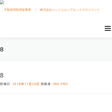
コ
ン
テ
ン
ツ
へ
メニ
ス
キ
ッ
プ
HOME
独自買取システム
当社について
当社の強み
8
買取実績
買取目安
お問い合わせ
8
投稿日:
2018年11月24日
投稿者:
ING-PRO