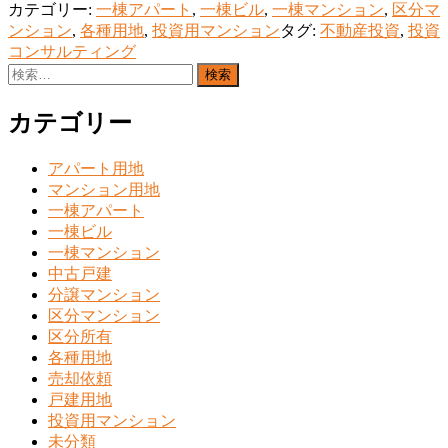
カテゴリー:
一棟アパート
,
一棟ビル
,
一棟マンション
,
区分マ
ンション
,
各種用地
,
投資用マンション
タグ:
不動産投資
,
投資
コンサルティング
検
索:
カテゴリー
アパート用地
マンション用地
一棟アパート
一棟ビル
一棟マンション
中古戸建
分譲マンション
区分マンション
区分所有
各種用地
売却依頼
戸建用地
投資用マンション
未分類