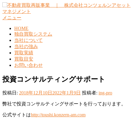
コ
ン
テ
メニュー
ン
HOME
ツ
独自買取システム
へ
当社について
ス
当社の強み
キ
買取実績
ッ
買取目安
プ
お問い合わせ
投資コンサルティングサポート
投稿日:
2018年12月10日
2022年1月9日
投稿者:
ing-pro
弊社で投資コンサルティングサポートを行っております。
公式サイトは
http://toushi.konzern-am.com