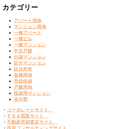
カテゴリー
アパート用地
マンション用地
一棟アパート
一棟ビル
一棟マンション
中古戸建
分譲マンション
区分マンション
区分所有
各種用地
売却依頼
戸建用地
投資用マンション
未分類
・
コーポレートサイト
・
ＰＳＡ買取サイト
・
不動産売却査定サイト
・
投資コンサルティングサイト