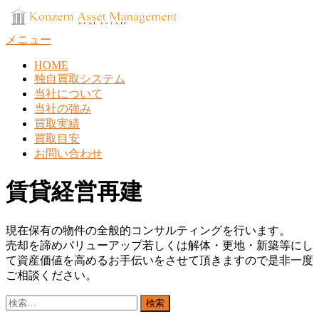
コ
ン
メニュー
テ
ン
HOME
ツ
独自買取システム
へ
当社について
ス
当社の強み
キ
買取実績
ッ
買取目安
プ
お問い合わせ
賃貸経営再建
現在保有の物件の全般的コンサルティングを行います。
売却を諦めバリューアップ若しくは解体・更地・新築等にし
て資産価値を高めるお手伝いをさせて頂きますので是非一度
ご相談ください。
検
索: