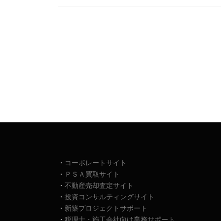
・
コーポレートサイト
・
ＰＳＡ買取サイト
・
不動産売却査定サイト
・
投資コンサルティングサイト
・
新築プロジェクトサポート
・
税理士・施工会社向け業務サポート