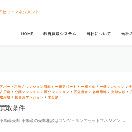
HOME
独自買取システム
当社について
当社
アパート用地
/
マンション用地
/
一棟アパート
/
一棟ビル
/
一棟マンション
/
古戸建
/
分譲マンション
/
区分マンション
/
区分所有
/
各種用地
/
売却依頼
/
建用地
/
投資用マンション
/
未分類
買取条件
不動産売却 不動産の売却相談はコンツェルンアセットマネジメン …