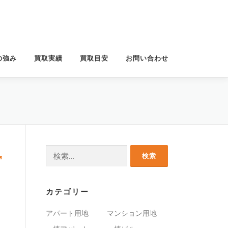
の強み
買取実績
買取目安
お問い合わせ
中
検
戸
索:
カテゴリー
アパート用地
マンション用地