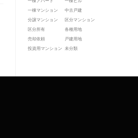
一棟アパート
一棟ビル
一棟マンション
中古戸建
分譲マンション
区分マンション
区分所有
各種用地
売却依頼
戸建用地
投資用マンション
未分類