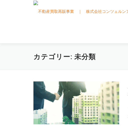
コ
ン
テ
ン
ツ
へ
ス
キ
カテゴリー:
未分類
ッ
プ