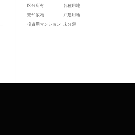
区分所有
各種用地
売却依頼
戸建用地
投資用マンション
未分類