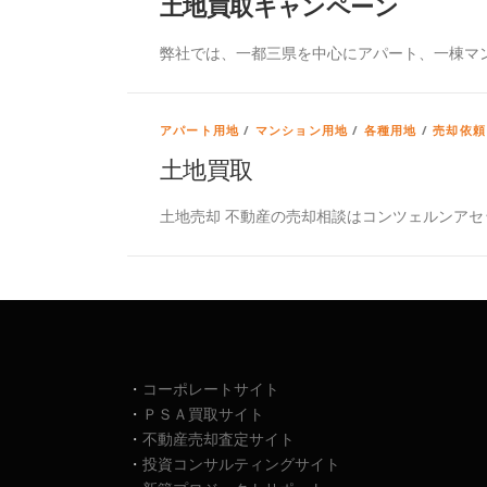
土地買取キャンペーン
弊社では、一都三県を中心にアパート、一棟マン
アパート用地
/
マンション用地
/
各種用地
/
売却依頼
土地買取
土地売却 不動産の売却相談はコンツェルンアセ
・
コーポレートサイト
・
ＰＳＡ買取サイト
・
不動産売却査定サイト
・
投資コンサルティングサイト