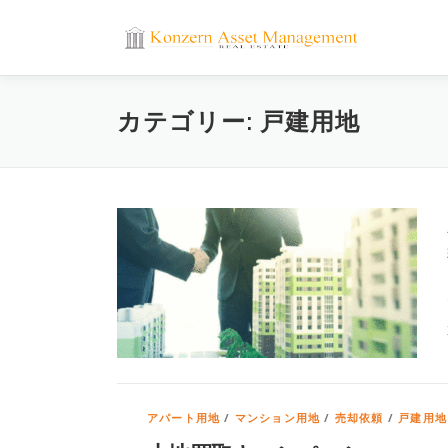
コ
ン
テ
ン
ツ
カテゴリー:
戸建用地
へ
ス
キ
ッ
プ
アパート用地
/
マンション用地
/
売却依頼
/
戸建用地