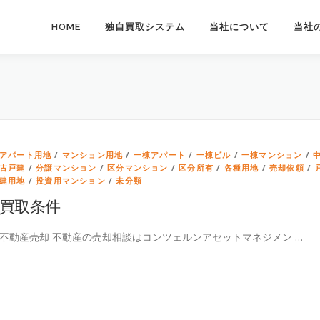
HOME
独自買取システム
当社について
当社
アパート用地
/
マンション用地
/
一棟アパート
/
一棟ビル
/
一棟マンション
/
古戸建
/
分譲マンション
/
区分マンション
/
区分所有
/
各種用地
/
売却依頼
/
建用地
/
投資用マンション
/
未分類
買取条件
不動産売却 不動産の売却相談はコンツェルンアセットマネジメン …