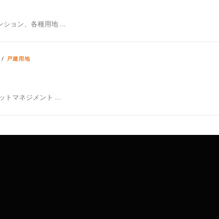
ション、各種用地 …
/
戸建用地
ットマネジメント …