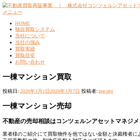
コ
ン
メニュー
テ
HOME
ン
独自買取システム
ツ
当社について
へ
当社の強み
ス
買取実績
キ
買取目安
ッ
お問い合わせ
プ
一棟マンション買取
投稿日:
2026年3月1日
2026年3月7日
投稿者:
ing-pro
一棟マンション売却
不動産の売却相談はコンツェルンアセットマネジメ
業者様のご紹介にて買取物件を他ではない金額と決裁権者に