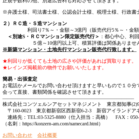
正規手数料の他、別途広告料も対応させて頂きます。
※弁護士様、司法書士様、公認会計士様、税理士様、行政書
２）ＲＣ造・Ｓ造マンション
利回り7％～・金額～3億円（販売代行5％～・金額～1
＜別途S・ＲＣマンション限定販売代行＞
：都心中心、利回
５億～10億円以上可、積算評価は関係ありません。
※新築マンション・土地先行マンション販売代行致します。
★利回りが低くても土地の広さや評価があれば買取ります。
★レインズ掲載前の物件でお願いいたします。
簡易・出張査定
お電話かメールでお問い合わせ頂けますと早いもので１０分
会って直接、書類関係を確認させて頂きます。
——————————————————————————–
株式会社コンツェルンアセットマネジメント 東京都知事(2)99
〒160-0023 東京都新宿区西新宿6-2-3 新宿アイランドア
連絡先：TEL:03-5325-8880（仕入担当：高橋） FAX：050-5893-38
（名刺：https://konzern-am.com/namecard.html）
お問い合わせ
会社概要