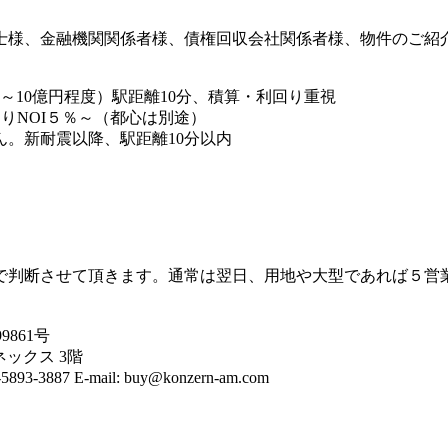
士様、金融機関関係者様、債権回収会社関係者様、物件のご紹
0億円程度）駅距離10分、積算・利回り重視
りNOI５％～（都心は別途）
新耐震以降、駅距離10分以内
で判断させて頂きます。通常は翌日、用地や大型であれば５営
861号
ネックス 3階
87 E-mail: buy@konzern-am.com